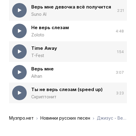
Верь мне девочка всё получится
2:21
Suno AI
Не верь слезам
4:48
Zoloto
Time Away
1:54
T-Fest
Верь мне
3:07
Aihan
Ты не верь слезам (speed up)
3:23
Скриптонит
Музпро.нет
Новинки русских песен
Джизус - Верь