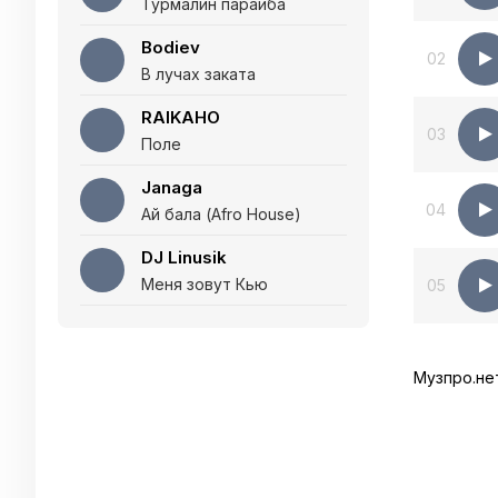
Турмалин параиба
Bodiev
02
В лучах заката
RAIKAHO
03
Поле
Janaga
04
Ай бала (Afro House)
DJ Linusik
Меня зовут Кью
05
Музпро.не