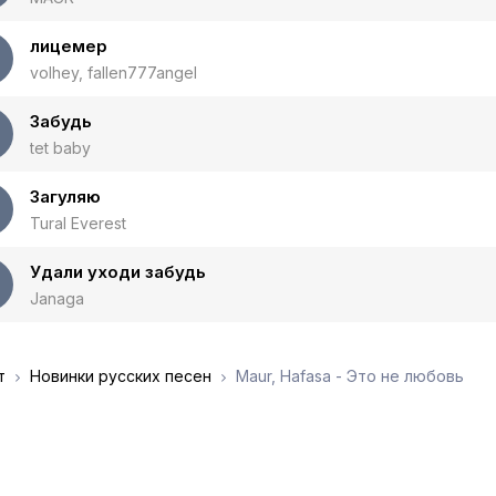
лицемер
volhey, fallen777angel
Забудь
tet baby
Загуляю
Tural Everest
Удали уходи забудь
Janaga
т
Новинки русских песен
Maur, Hafasa - Это не любовь