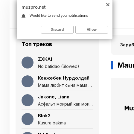
muzpro.net
Would like to send you notifications
Discard
Allow
Топ треков
Зару
ZXKAI
Maur
No batidao (Slowed)
Кенжебек Нурдолдай
Мама любит сына мама любит дочь (Полная версия)
Jakone, Liana
Асфальт мокрый как мои глаза и я нарезаю
Blok3
Kusura bakma