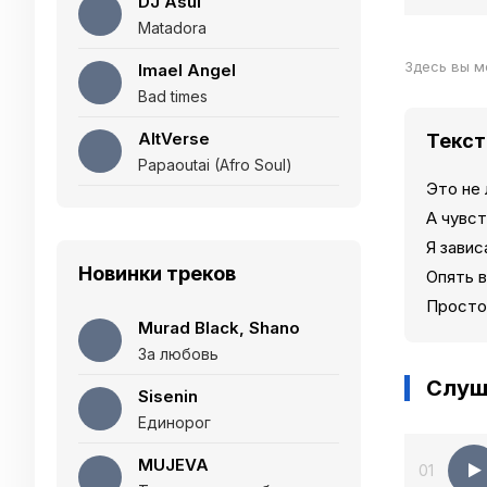
DJ Asul
Matadora
Здесь вы м
Imael Angel
Bad times
AltVerse
Текст
Papaoutai (Afro Soul)
Это не
А чувст
Я завис
Новинки треков
Опять 
Просто 
Murad Black, Shano
За любовь
Слуш
Sisenin
Единорог
MUJEVA
01