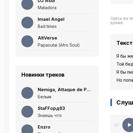
DJ Asul
Matadora
Здесь вы м
Imael Angel
время
Bad times
AltVerse
Текст
Papaoutai (Afro Soul)
Я бы жи
Той бед
Я бы пи
Новинки треков
Но попа
Nemiga, Attaque de Panique
Белым
Слуш
StaFFорд63
Знаешь что
01
Enzro