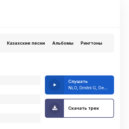
Казахские песни
Альбомы
Рингтоны
Слушать
NLO, Dmitrii G, DeepSummer - Я не знал
Скачать трек