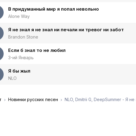
В придуманный мир я попал невольно
Alone Way
Я не знал я не знал ни печали ни тревог ни забот
Brandon Stone
Если б знал то не любил
3-ий Январь
Я бы жыл
NLO
т
Новинки русских песен
NLO, Dmitrii G, DeepSummer - Я не