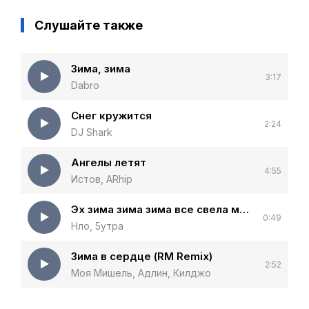
Слушайте также
Зима, зима
3:17
Dabro
Снег кружится
2:24
DJ Shark
Ангелы летят
4:55
Истов, ARhip
Эх зима зима зима все свела меня с ума
0:49
Нло, 5утра
Зима в сердце (RM Remix)
2:52
Моя Мишель, Адлин, Килджо