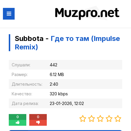
Subbota -
Где то там (Impulse
Remix)
Слушали:
442
Размер:
6.12 MB
Длительность:
2:40
Качество:
320 kbps
Дата релиза:
23-01-2026, 12:02
0
0