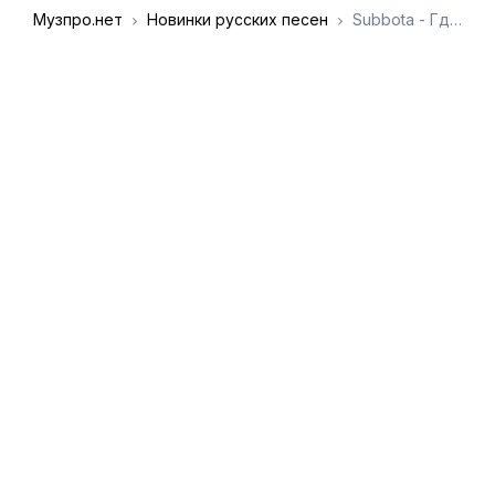
Музпро.нет
Новинки русских песен
Subbota - Где то там (Impulse Remix)
DMCA
Обратная связь
Обращение к
пользователям
admin@muzpro.net