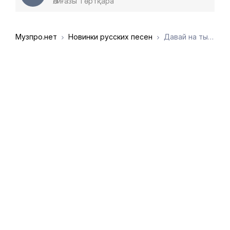
Әлиғазы Төртқара
Музпро.нет
Новинки русских песен
Давай на ты - Настоящая любовь