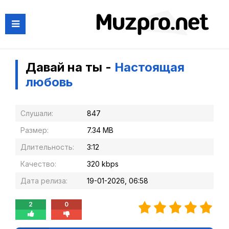
Давай на ты -
Настоящая
любовь
Слушали:
847
Размер:
7.34 MB
Длительность:
3:12
Качество:
320 kbps
Дата релиза:
19-01-2026, 06:58
2
0