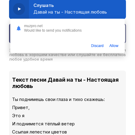
Слушать
Давай на ты - Настоящая любовь
muzpro.net
Would like to send you notifications
Скачать трек
Discard
Allow
Здесь вы можете скачать песню Давай на ты - Настоящая
любовь в хорошем качестве или слушайте ее бесплатнов
любое удобное время
Текст песни Давай на ты - Настоящая
любовь
Ты поднимешь свои глаза и тихо скажешь:
Привет,
Это я
И поднимется тёплый ветер
Ссыпая лепестки цветов