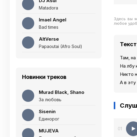
DJ Asul
Matadora
Здесь вы м
Imael Angel
любое удо
Bad times
AltVerse
Текст
Papaoutai (Afro Soul)
Там, на
На лбу 
Никто н
Новинки треков
А в эту
Murad Black, Shano
За любовь
Слуш
Sisenin
Единорог
01
MUJEVA