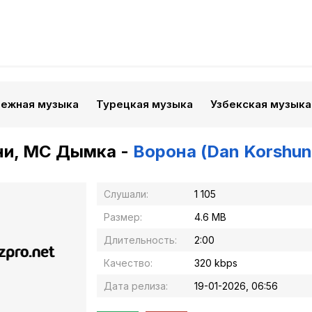
бежная музыка
Турецкая музыка
Узбекская музыка
ни, МС Дымка -
Ворона (Dan Korshun
Слушали:
1 105
Размер:
4.6 MB
Длительность:
2:00
Качество:
320 kbps
Дата релиза:
19-01-2026, 06:56