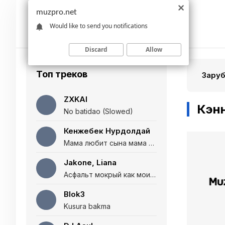
muzpro.net
Would like to send you notifications
Discard
Allow
Топ треков
Зару
ZXKAI
Кэн
No batidao (Slowed)
Кенжебек Нурдолдай
Мама любит сына мама любит дочь (Полная версия)
Jakone, Liana
Асфальт мокрый как мои глаза и я нарезаю
Blok3
Kusura bakma