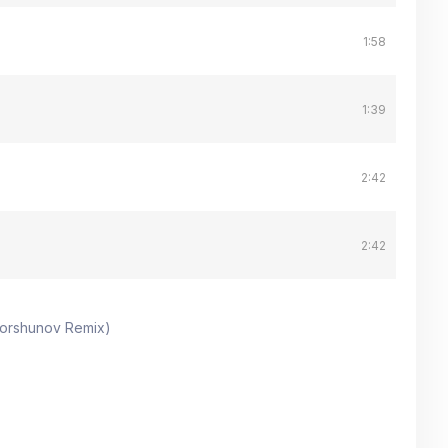
1:58
1:39
2:42
2:42
orshunov Remix)