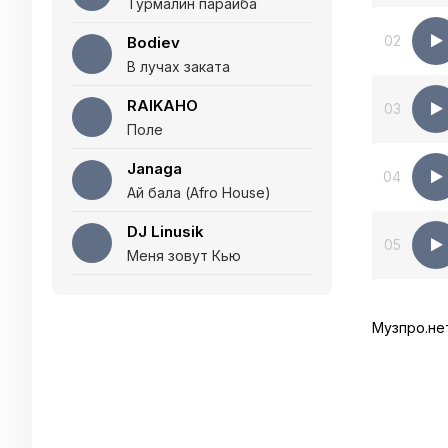
Турмалин параиба
02
Bodiev
В лучах заката
RAIKAHO
03
Поле
Janaga
04
Ай бала (Afro House)
DJ Linusik
05
Меня зовут Кью
Музпро.не