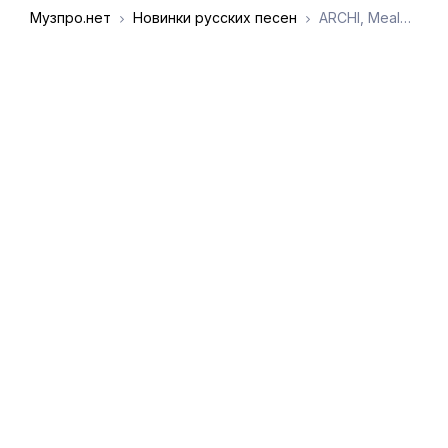
Музпро.нет
Новинки русских песен
ARCHI, Mealon - Рождённый небогато
DMCA
Обратная связь
Обращение к
пользователям
admin@muzpro.net