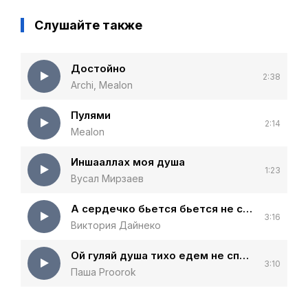
Слушайте также
Достойно
2:38
Archi, Mealon
Пулями
2:14
Mealon
Иншааллах моя душа
1:23
Вусал Мирзаев
А сердечко бьется бьется не спеша
3:16
Виктория Дайнеко
Ой гуляй душа тихо едем не спеша (KalashnikoFF remix)
3:10
Паша Proorok