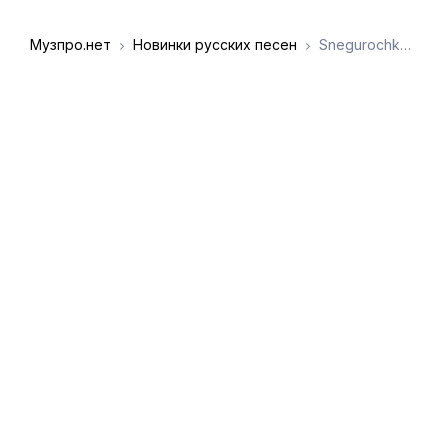
Музпро.нет
Новинки русских песен
Snegurochka - И метель поёт средь января
DMCA
Обратная связь
Обращение к