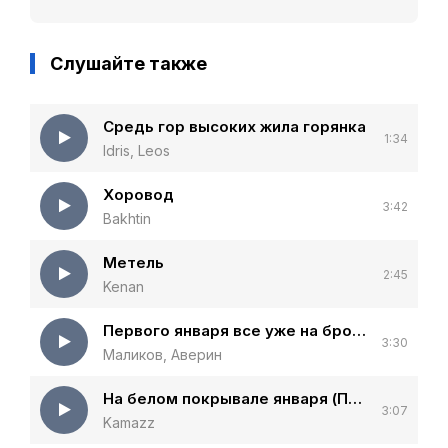
Слушайте также
Средь гор высоких жила горянка
1:34
Idris, Leos
Хоровод
3:42
Bakhtin
Метель
2:45
Kenan
Первого января все уже на бровях (Comedy)
3:30
Маликов, Аверин
На белом покрывале января (Полная версия)
3:07
Kamazz