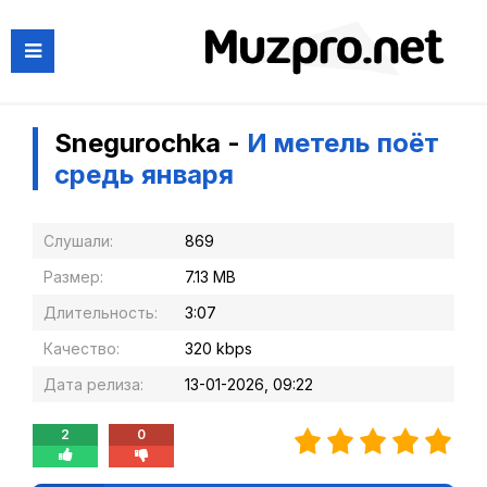
Snegurochka -
И метель поёт
средь января
Слушали:
869
Размер:
7.13 MB
Длительность:
3:07
Качество:
320 kbps
Дата релиза:
13-01-2026, 09:22
2
0