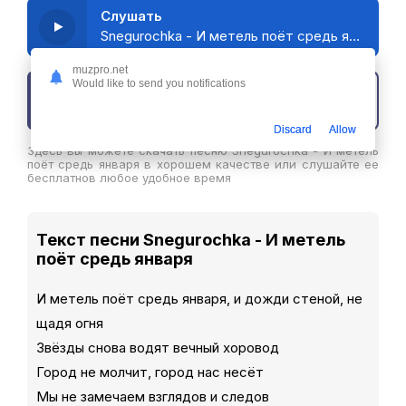
Слушать
Snegurochka - И метель поёт средь января
muzpro.net
Would like to send you notifications
Скачать трек
Discard
Allow
Здесь вы можете скачать песню Snegurochka - И метель
поёт средь января в хорошем качестве или слушайте ее
бесплатнов любое удобное время
Текст песни Snegurochka - И метель
поёт средь января
И метель поёт средь января, и дожди стеной, не
щадя огня
Звёзды снова водят вечный хоровод
Город не молчит, город нас несёт
Мы не замечаем взглядов и следов