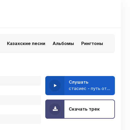
Казахские песни
Альбомы
Рингтоны
Слушать
стасиес - путь от боли до флирта
Скачать трек