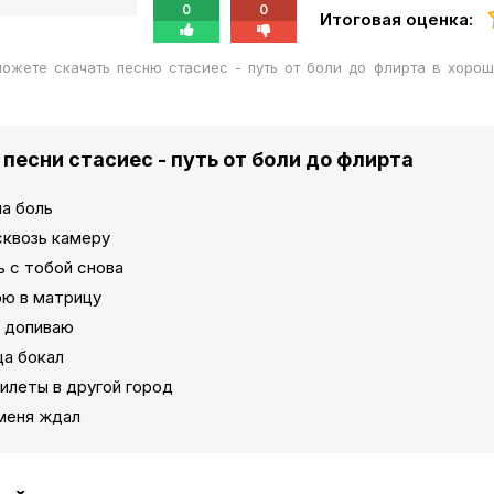
0
0
Итоговая оценка:
ожете скачать песню стасиес - путь от боли до флирта в хоро
 песни стасиес - путь от боли до флирта
а боль
сквозь камеру
 с тобой снова
рю в матрицу
, допиваю
ца бокал
илеты в другой город
меня ждал