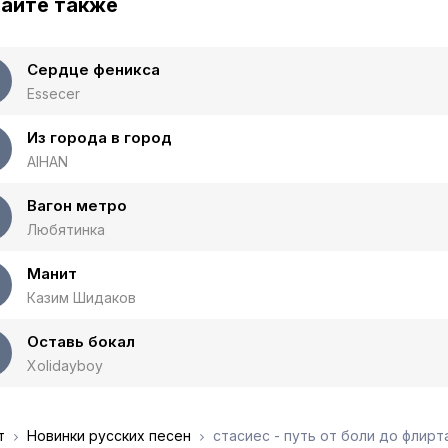
айте также
Сердце феникса
Essecer
Из города в город
AIHAN
Вагон метро
Любятинка
Манит
Казим Шидаков
Оставь бокал
Xolidayboy
т
Новинки русских песен
стасиес - путь от боли до флирт