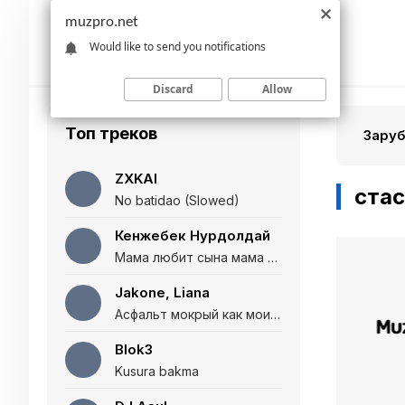
muzpro.net
Would like to send you notifications
Discard
Allow
Топ треков
Зару
ZXKAI
стас
No batidao (Slowed)
Кенжебек Нурдолдай
Мама любит сына мама любит дочь (Полная версия)
Jakone, Liana
Асфальт мокрый как мои глаза и я нарезаю
Blok3
Kusura bakma