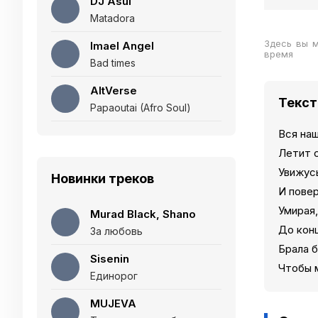
DJ Asul
Matadora
Здесь вы м
Imael Angel
время
Bad times
AltVerse
Текст
Papaoutai (Afro Soul)
Вся наш
Летит 
Увижусь
Новинки треков
И пове
Умирая
Murad Black, Shano
До кон
За любовь
Брала б
Sisenin
Чтобы 
Единорог
MUJEVA