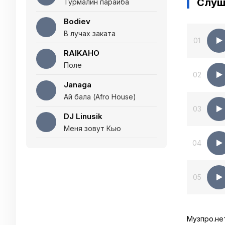
Слуш
Турмалин параиба
Bodiev
В лучах заката
01
RAIKAHO
Поле
02
Janaga
Ай бала (Afro House)
03
DJ Linusik
Меня зовут Кью
04
05
Музпро.не