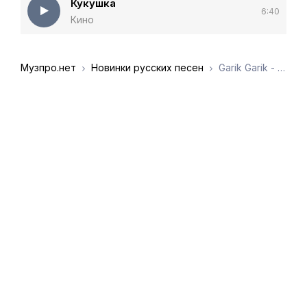
Кукушка
6:40
Кино
Музпро.нет
Новинки русских песен
Garik Garik - А ты кукуй кукушка