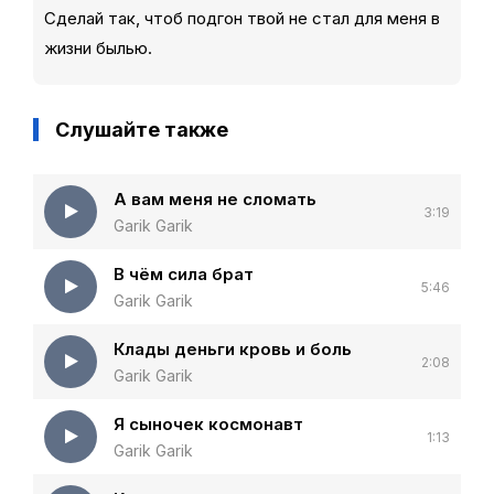
Сделай так, чтоб подгон твой не стал для меня в
жизни былью.
Слушайте также
А вам меня не сломать
3:19
Garik Garik
В чём сила брат
5:46
Garik Garik
Клады деньги кровь и боль
2:08
Garik Garik
Я сыночек космонавт
1:13
Garik Garik