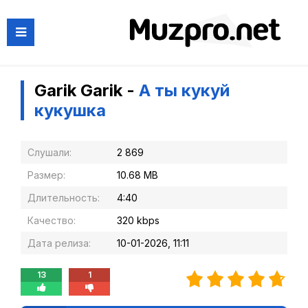
Garik Garik -
А ты кукуй
кукушка
Слушали:
2 869
Размер:
10.68 MB
Длительность:
4:40
Качество:
320 kbps
Дата релиза:
10-01-2026, 11:11
13
1