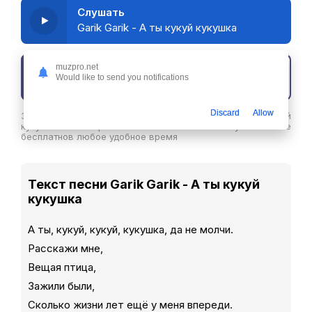
Слушать
Garik Garik - А ты кукуй кукушка
muzpro.net
Скачать трек
Would like to send you notifications
Discard
Allow
Здесь вы можете скачать песню Garik Garik - А ты кукуй
кукушка в хорошем качестве или слушайте ее
бесплатнов любое удобное время
Текст песни Garik Garik - А ты кукуй
кукушка
А ты, кукуй, кукуй, кукушка, да не молчи.
Расскажи мне,
Вещая птица,
Зажили были,
Сколько жизни лет ещё у меня впереди.