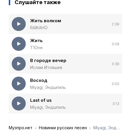
Слушайте также
Жить волком
2:38
RAIKAHO
Жить
3:08
T1One
В городе вечер
3:38
Ислам Итляшев
Восход
3:00
Miyagi, Эндшпиль
Last of us
3:13
Miyagi, Эндшпиль
Музпро.нет
Новинки русских песен
Miyagi, Эндшпиль - Наоборот