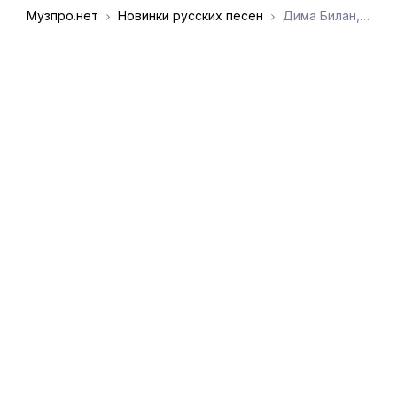
Музпро.нет
Новинки русских песен
Дима Билан, Снегурочка - Границы
DMCA
Обратная связь
Обращение к
пользователям
admin@muzpro.net