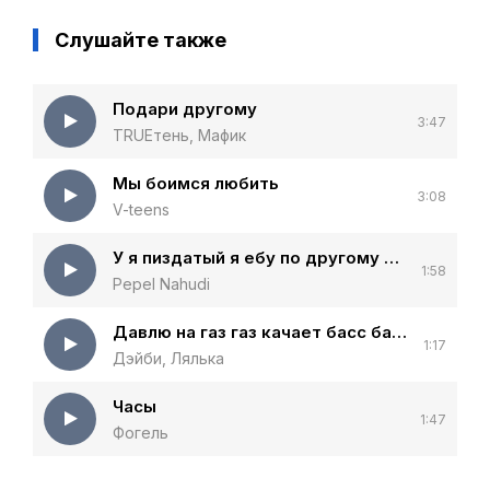
Слушайте также
Подари другому
3:47
TRUEтень, Мафик
Мы боимся любить
3:08
V-teens
У я пиздатый я ебу по другому не могу
1:58
Pepel Nahudi
Давлю на газ газ качает басс басс
1:17
Дэйби, Лялька
Часы
1:47
Фогель