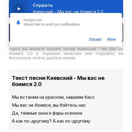
Слушать
Киевский - Мы вас не боимся 2.0
muzpro.net
Would like to send you notifications
Скачать трек
Discard
Allow
Здесь вы можете скачать песню Киевский - Мы вас не
боимся 2.0 в хорошем качестве или слушайте ее
бесплатнов любое удобное время
Текст песни Киевский - Мы вас не
боимся 2.0
Мы встанем на красном, навалим басс
Мы вас не боимся, вы бойтесь нас
Да, тёмные окна и фары ксенона
А как по-другому? А как по-другому