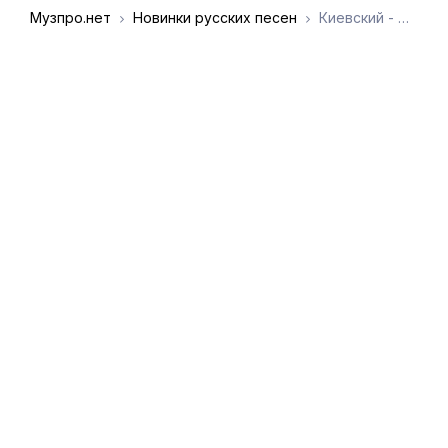
Музпро.нет
Новинки русских песен
Киевский - Мы вас не боимся 2.0
DMCA
Обратная связь
Обращение к
пользователям
admin@muzpro.net