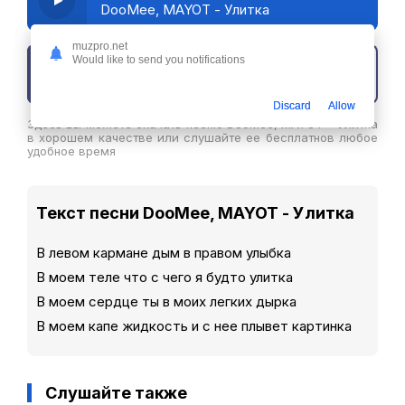
DooMee, MAYOT - Улитка
muzpro.net
Would like to send you notifications
Скачать трек
Discard
Allow
Здесь вы можете скачать песню DooMee, MAYOT - Улитка
в хорошем качестве или слушайте ее бесплатнов любое
удобное время
Текст песни DooMee, MAYOT - Улитка
В левом кармане дым в правом улыбка
В моем теле что с чего я будто улитка
В моем сердце ты в моих легких дырка
В моем капе жидкость и с нее плывет картинка
Слушайте также