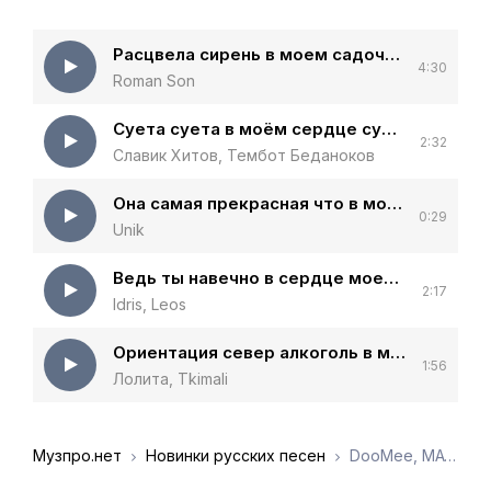
Расцвела сирень в моем садочке
4:30
Roman Son
Суета суета в моём сердце суета
2:32
Славик Хитов, Тембот Беданоков
Она самая прекрасная что в моем сердце было
0:29
Unik
Ведь ты навечно в сердце моем в моей крови
2:17
Idris, Leos
Ориентация север алкоголь в моем теле
1:56
Лолита, Tkimali
Музпро.нет
Новинки русских песен
DooMee, MAYOT - Улитка