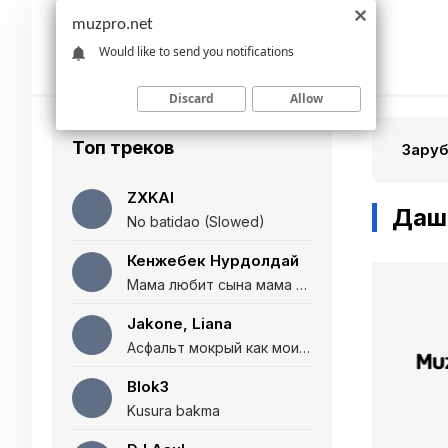
muzpro.net
Would like to send you notifications
Discard
Allow
Топ треков
Зару
ZXKAI
Даш
No batidao (Slowed)
Кенжебек Нурдолдай
Мама любит сына мама любит дочь (Полная версия)
Jakone, Liana
Асфальт мокрый как мои глаза и я нарезаю
Blok3
Kusura bakma