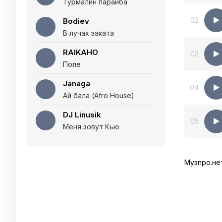
Турмалин параиба
02
Bodiev
В лучах заката
RAIKAHO
03
Поле
Janaga
04
Ай бала (Afro House)
DJ Linusik
05
Меня зовут Кью
Музпро.не