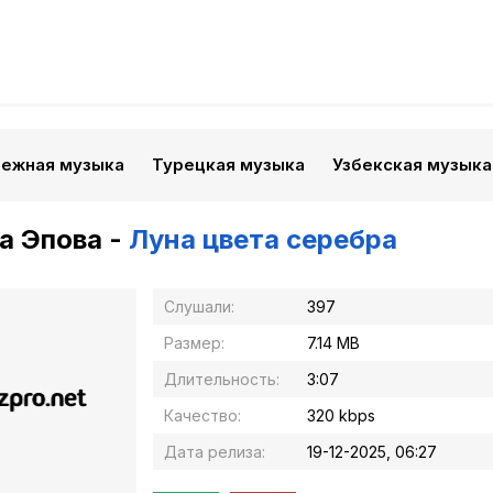
бежная музыка
Турецкая музыка
Узбекская музыка
а Эпова -
Луна цвета серебра
Слушали:
397
Размер:
7.14 MB
Длительность:
3:07
Качество:
320 kbps
Дата релиза:
19-12-2025, 06:27