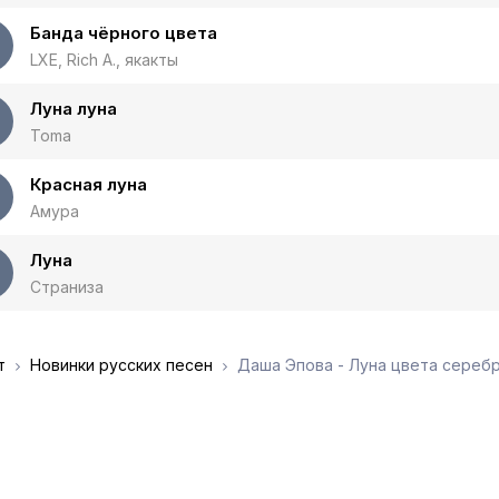
Банда чёрного цвета
LXE, Rich A., якакты
Луна луна
Toma
Красная луна
Амура
Луна
Страниза
т
Новинки русских песен
Даша Эпова - Луна цвета сереб