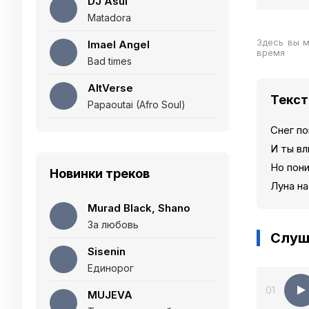
DJ Asul
Matadora
Здесь вы 
Imael Angel
время
Bad times
AltVerse
Текст
Papaoutai (Afro Soul)
Снег по
И ты вл
Но пони
Новинки треков
Луна на
Murad Black, Shano
За любовь
Слуш
Sisenin
Единорог
01
MUJEVA