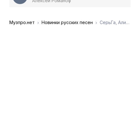
Алексей Романоф
Музпро.нет
Новинки русских песен
СерьГа, Алиса Вокс - Всё будет хорошо