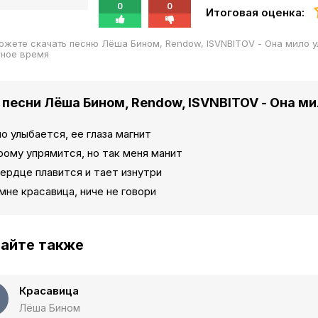
0
0
Итоговая оценка:
ожете скачать песню Лёша Бином, Rendow, ISVNBITOV - Она мило 
бное время
 песни Лёша Бином, Rendow, ISVNBITOV - Она м
о улыбается, ее глаза магнит
рому упрямится, но так меня манит
ердце плавится и тает изнутри
мне красавица, ниче не говори
айте также
Красавица
Лёша Бином