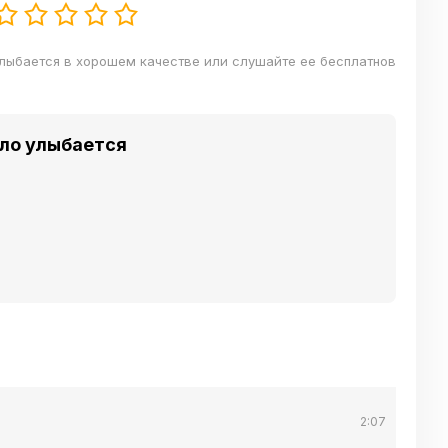
улыбается в хорошем качестве или слушайте ее бесплатнов
ило улыбается
2:07