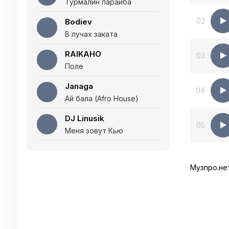
Турмалин параиба
02
Bodiev
В лучах заката
RAIKAHO
03
Поле
Janaga
04
Ай бала (Afro House)
DJ Linusik
05
Меня зовут Кью
Музпро.не