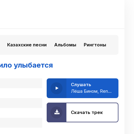
Казахские песни
Альбомы
Рингтоны
ило улыбается
Слушать
Лёша Бином, Rendow, ISVNBITOV - Она мило улыбается
Скачать трек