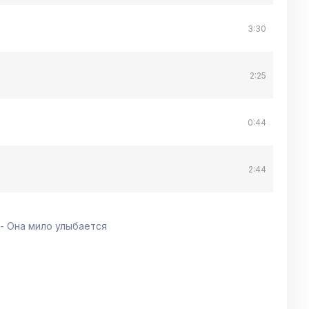
3:30
2:25
0:44
2:44
- Она мило улыбается