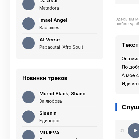
DJ Asul
Matadora
Здесь вы м
Imael Angel
любое удо
Bad times
AltVerse
Текст
Papaoutai (Afro Soul)
Она мил
По доб
А моё с
Новинки треков
Иди ко 
Murad Black, Shano
За любовь
Слуш
Sisenin
Единорог
01
MUJEVA