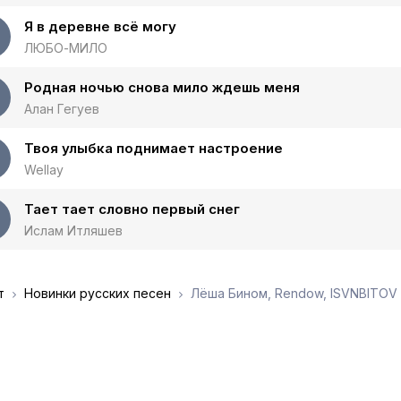
Я в деревне всё могу
ЛЮБО-МИЛО
Родная ночью снова мило ждешь меня
Алан Гегуев
Твоя улыбка поднимает настроение
Wellay
Тает тает словно первый снег
Ислам Итляшев
т
Новинки русских песен
Лёша Бином, Rendow, ISVNBITOV 