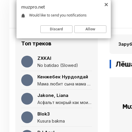
muzpro.net
Would like to send you notifications
Discard
Allow
Топ треков
Зару
ZXKAI
Лёша
No batidao (Slowed)
Кенжебек Нурдолдай
Мама любит сына мама любит дочь (Полная версия)
Jakone, Liana
Асфальт мокрый как мои глаза и я нарезаю
Blok3
Kusura bakma