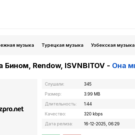
бежная музыка
Турецкая музыка
Узбекская музыка
 Бином, Rendow, ISVNBITOV -
Она м
Слушали:
345
Размер:
3.99 MB
Длительность:
1:44
Качество:
320 kbps
Дата релиза:
16-12-2025, 06:29