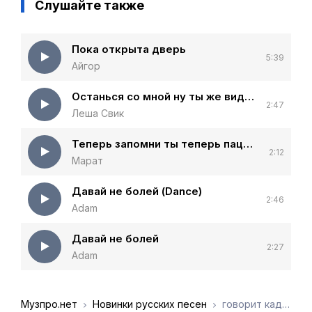
Слушайте также
Пока открыта дверь
5:39
Айгор
Останься со мной ну ты же видишь я теперь другой
2:47
Леша Свик
Теперь запомни ты теперь пацан ты теперь с улицы (тик ток)
2:12
Марат
Давай не болей (Dance)
2:46
Adam
Давай не болей
2:27
Adam
Музпро.нет
Новинки русских песен
говорит кадр - Где ты теперь