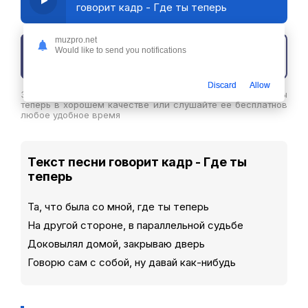
говорит кадр - Где ты теперь
muzpro.net
Would like to send you notifications
Скачать трек
Discard
Allow
Здесь вы можете скачать песню говорит кадр - Где ты
теперь в хорошем качестве или слушайте ее бесплатнов
любое удобное время
Текст песни говорит кадр - Где ты
теперь
Та, что была со мной, где ты теперь
На другой стороне, в параллельной судьбе
Доковылял домой, закрываю дверь
Говорю сам с собой, ну давай как-нибудь