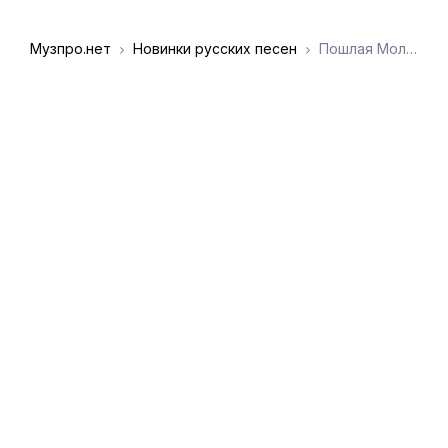
Музпро.нет
Новинки русских песен
Пошлая Молли - Акне
DMCA
Обратная связь
Обращение к