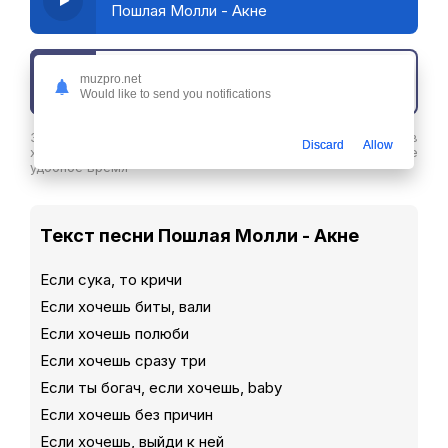
Пошлая Молли - Акне
muzpro.net
Скачать трек
Would like to send you notifications
Здесь вы можете скачать песню Пошлая Молли - Акне в
Discard
Allow
хорошем качестве или слушайте ее бесплатнов любое
удобное время
Текст песни Пошлая Молли - Акне
Если сука, то кричи
Если хочешь биты, вали
Если хочешь полюби
Если хочешь сразу три
Если ты богач, если хочешь, baby
Если хочешь без причин
Если хочешь, выйди к ней