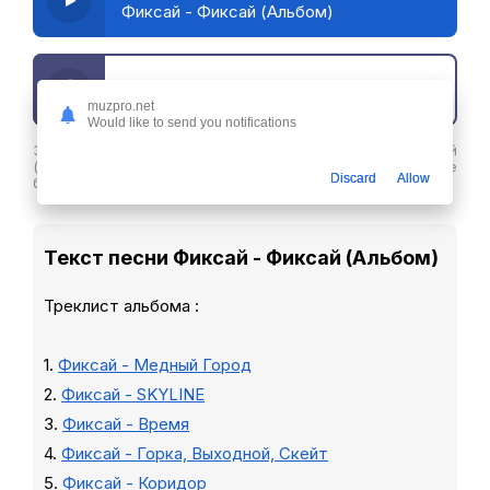
Фиксай - Фиксай (Альбом)
Скачать трек
muzpro.net
Would like to send you notifications
Здесь вы можете скачать песню Фиксай - Фиксай
(Альбом) в хорошем качестве или слушайте ее
Discard
Allow
бесплатнов любое удобное время
Текст песни Фиксай - Фиксай (Альбом)
Треклист альбома :
1.
Фиксай - Медный Город
2.
Фиксай - SKYLINE
3.
Фиксай - Время
4.
Фиксай - Горка, Выходной, Скейт
5.
Фиксай - Коридор