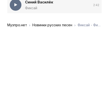
Синий Василёк
2:42
Фиксай
Музпро.нет
Новинки русских песен
Фиксай - Фиксай (Альбом)