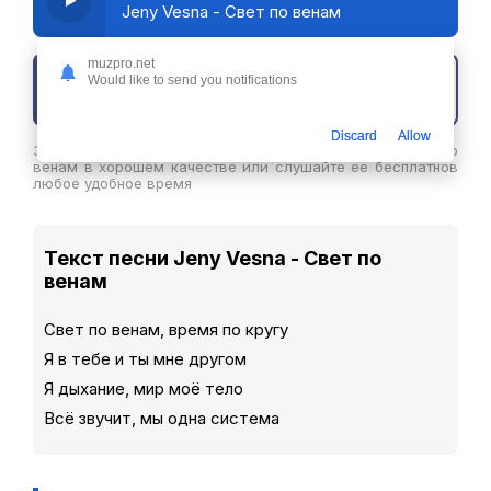
Jeny Vesna - Свет по венам
muzpro.net
Would like to send you notifications
Скачать трек
Discard
Allow
Здесь вы можете скачать песню Jeny Vesna - Свет по
венам в хорошем качестве или слушайте ее бесплатнов
любое удобное время
Текст песни Jeny Vesna - Свет по
венам
Свет по венам, время по кругу
Я в тебе и ты мне другом
Я дыхание, мир моё тело
Всё звучит, мы одна система