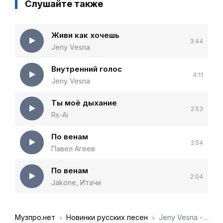
Слушайте также
Живи как хочешь
3:44
Jeny Vesna
Внутренний голос
4:11
Jeny Vesna
Ты моё дыхание
2:53
Rs-Ai
По венам
2:54
Павел Агеев
По венам
2:04
Jakone, Итачи
Музпро.нет
Новинки русских песен
Jeny Vesna - Свет по венам