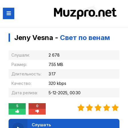
Jeny Vesna -
Свет по венам
Слушали:
2 678
Размер:
7.55 MB
Длительность:
3:17
Качество:
320 kbps
Дата релиза:
5-12-2025, 00:30
5
0
Слушать