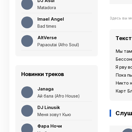
DJ Asul
Matadora
Здесь вы м
Imael Angel
Bad times
AltVerse
Текст
Papaoutai (Afro Soul)
Мы там,
Бессон
Я рву в
Новинки треков
Пока п
Никто 
Janaga
Карт Б
Ай бала (Afro House)
DJ Linusik
Слуш
Меня зовут Кью
Фара Ночи