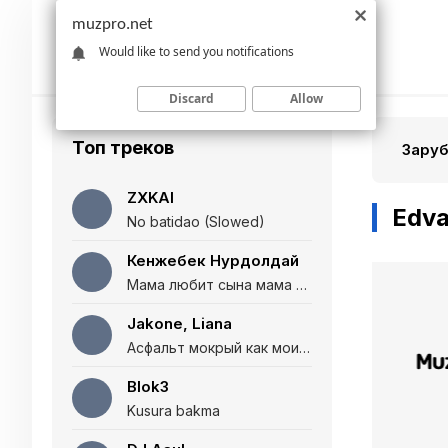
muzpro.net
Would like to send you notifications
Discard
Allow
Топ треков
Зару
ZXKAI
Edva
No batidao (Slowed)
Кенжебек Нурдолдай
Мама любит сына мама любит дочь (Полная версия)
Jakone, Liana
Асфальт мокрый как мои глаза и я нарезаю
Blok3
Kusura bakma