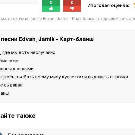
0
0
Итоговая оценка:
ожете скачать песню Edvan, Jamik - Карт-бланш в хорошем качест
 песни Edvan, Jamik - Карт-бланш
 где мы есть неслучайно
ные ночи
олосы клочьями
ытаюсь въебать всему миру куплетом и выдавить строчки
не выдавал
ланш
айте также