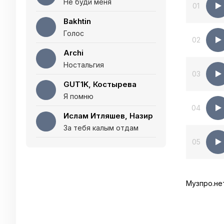
Не буди меня
01
Bakhtin
Голос
02
Archi
Ностальгия
03
GUT1K, Костырева
Я помню
04
Ислам Итляшев, Назир
За тебя калым отдам
05
Музпро.не