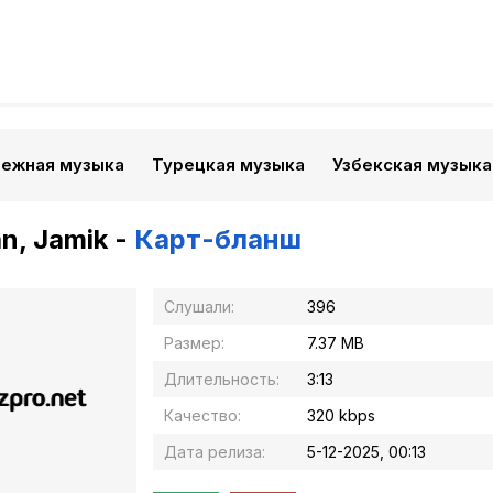
бежная музыка
Турецкая музыка
Узбекская музыка
n, Jamik -
Карт-бланш
Слушали:
396
Размер:
7.37 MB
Длительность:
3:13
Качество:
320 kbps
Дата релиза:
5-12-2025, 00:13