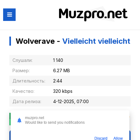
Wolverave -
Vielleicht vielleicht
Слушали:
1 140
Размер:
6.27 MB
Длительность:
2:44
Качество:
320 kbps
Дата релиза:
4-12-2025, 07:00
2
0
muzpro.net
Would like to send you notifications
Слушать
Discard
Allow