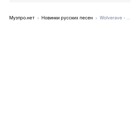
Музпро.нет
Новинки русских песен
Wolverave - Vielleicht vielleicht