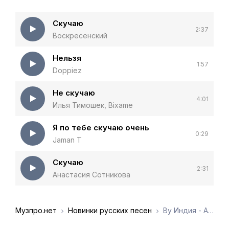
Скучаю
2:37
Воскресенский
Нельзя
1:57
Doppiez
Не скучаю
4:01
Илья Тимошек, Bixame
Я по тебе скучаю очень
0:29
Jaman T
Скучаю
2:31
Анастасия Сотникова
Музпро.нет
Новинки русских песен
By Индия - А я скучаю по тебе