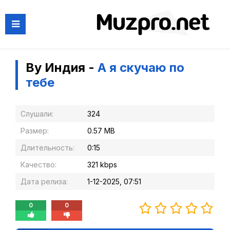
By Индия -
А я скучаю по
тебе
Слушали:
324
Размер:
0.57 MB
Длительность:
0:15
Качество:
321 kbps
Дата релиза:
1-12-2025, 07:51
0
0