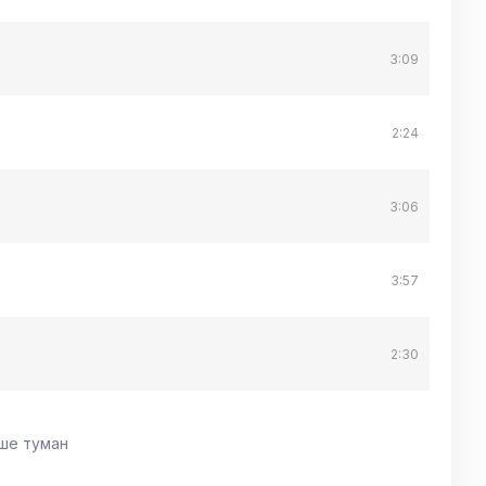
3:09
2:24
3:06
3:57
2:30
ше туман