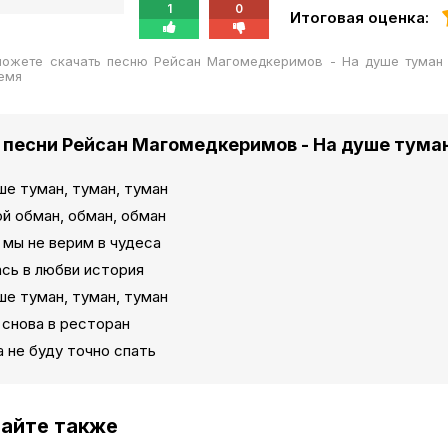
1
0
Итоговая оценка:
можете скачать песню Рейсан Магомедкеримов - На душе туман
емя
 песни Рейсан Магомедкеримов - На душе тума
ше туман, туман, туман
й обман, обман, обман
 мы не верим в чудеса
сь в любви история
ше туман, туман, туман
 снова в ресторан
 не буду точно спать
айте также