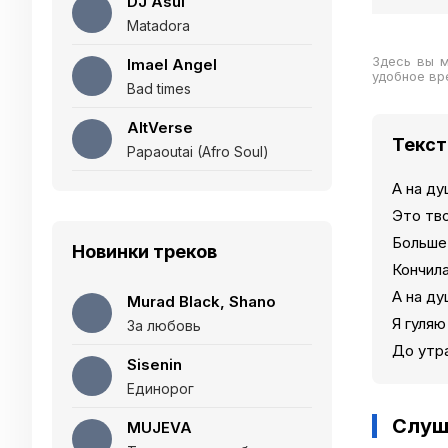
DJ Asul
Matadora
Здесь вы 
Imael Angel
удобное вр
Bad times
AltVerse
Текст
Papaoutai (Afro Soul)
А на ду
Это тво
Больше
Новинки треков
Кончила
А на ду
Murad Black, Shano
Я гуляю
За любовь
До утра
Sisenin
Единорог
Слуш
MUJEVA