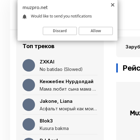
muzpro.net
Would like to send you notifications
Discard
Allow
Топ треков
Зару
ZXKAI
Рей
No batidao (Slowed)
Кенжебек Нурдолдай
Мама любит сына мама любит дочь (Полная версия)
Jakone, Liana
Асфальт мокрый как мои глаза и я нарезаю
Blok3
Kusura bakma