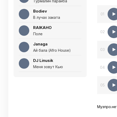
Турмалин параиба
Bodiev
01
В лучах заката
RAIKAHO
02
Поле
Janaga
03
Ай бала (Afro House)
DJ Linusik
Меня зовут Кью
04
05
Музпро.не