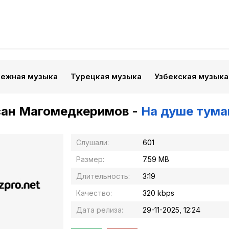
бежная музыка
Турецкая музыка
Узбекская музыка
сан Магомедкеримов -
На душе тума
Слушали:
601
Размер:
7.59 MB
Длительность:
3:19
Качество:
320 kbps
Дата релиза:
29-11-2025, 12:24