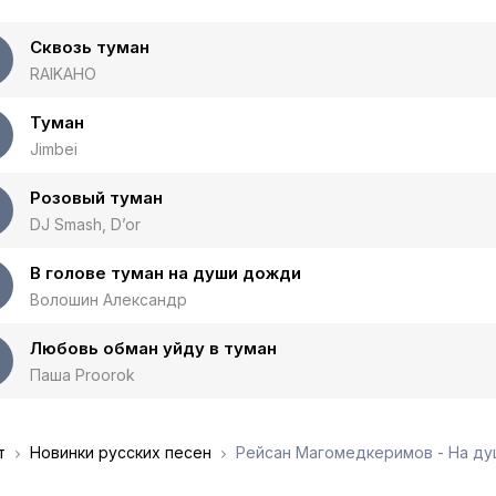
Cквозь туман
RAIKAHO
Туман
Jimbei
Розовый туман
DJ Smash, D’or
В голове туман на души дожди
Волошин Александр
Любовь обман уйду в туман
Паша Proorok
т
Новинки русских песен
Рейсан Магомедкеримов - На ду