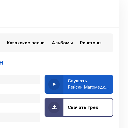
Казахские песни
Альбомы
Рингтоны
н
Слушать
Рейсан Магомедкеримов - На душе туман
Скачать трек