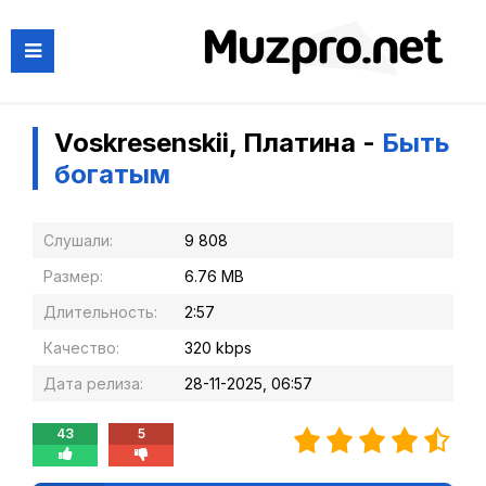
Voskresenskii, Платина -
Быть
богатым
Слушали:
9 808
Размер:
6.76 MB
Длительность:
2:57
Качество:
320 kbps
Дата релиза:
28-11-2025, 06:57
43
5