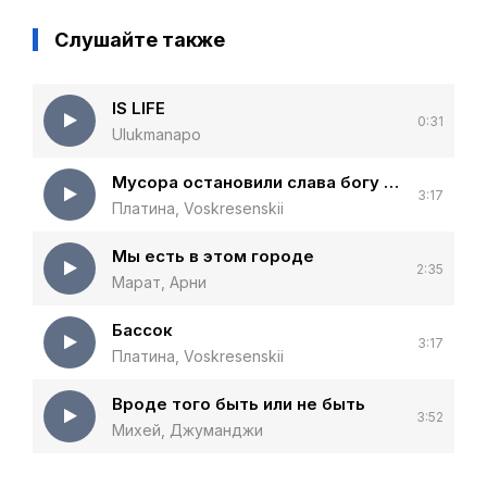
Слушайте также
IS LIFE
0:31
Ulukmanapo
Мусора остановили слава богу много бабок
3:17
Платина, Voskresenskii
Мы есть в этом городе
2:35
Марат, Арни
Бассок
3:17
Платина, Voskresenskii
Вроде того быть или не быть
3:52
Михей, Джуманджи