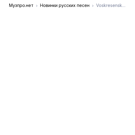
Музпро.нет
Новинки русских песен
Voskresenskii, Платина - Быть богатым
DMCA
Обратная связь
Обращение к
пользователям
admin@muzpro.net