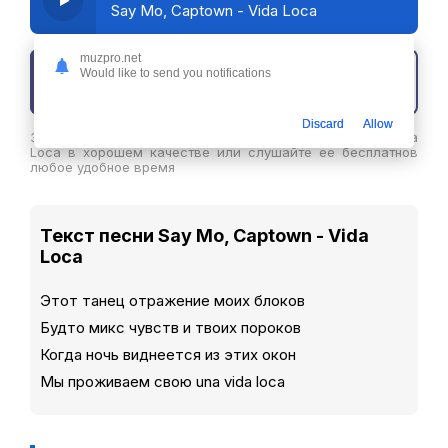
Say Mo, Captown - Vida Loca
muzpro.net
Would like to send you notifications
Скачать трек
Discard
Allow
Здесь вы можете скачать песню Say Mo, Captown - Vida
Loca в хорошем качестве или слушайте ее бесплатнов
любое удобное время
Текст песни Say Mo, Captown - Vida
Loca
Этот танец отражение моих блоков
Будто микс чувств и твоих пороков
Когда ночь виднеется из этих окон
Мы проживаем свою una vida loca