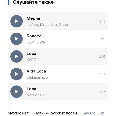
Слушайте также
Мерин
2:10
Пабло, Mr Lambo, Xcho
Болото
2:25
CAPTOWN
Loca
2:05
KARO
Vida Loca
2:04
Ulukmanapo
Loca
1:46
Netsignala
Музпро.нет
Новинки русских песен
Say Mo, Captown - Vida Loca