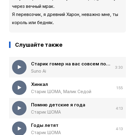
через вечный мрак.
Я перевозчик, я древний Харон, неважно мне, ты
король или бедняк.
Слушайте также
Старик гомер на вас совсем подсел
3:30
Suno Ai
Хинкал
1:55
Старик ШОМА, Малик Седой
Помню детские я года
4:13
Старик ШОМА
Годы летят
4:13
Старик ШОМА