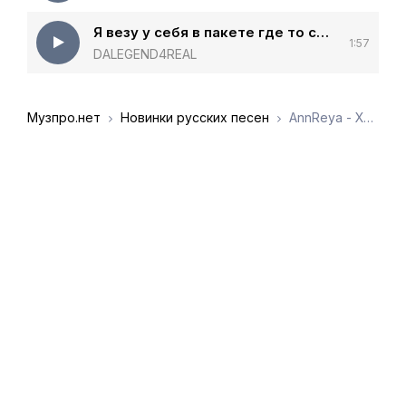
Я везу у себя в пакете где то сейчас три
1:57
DALEGEND4REAL
Музпро.нет
Новинки русских песен
AnnReya - Харон.wav