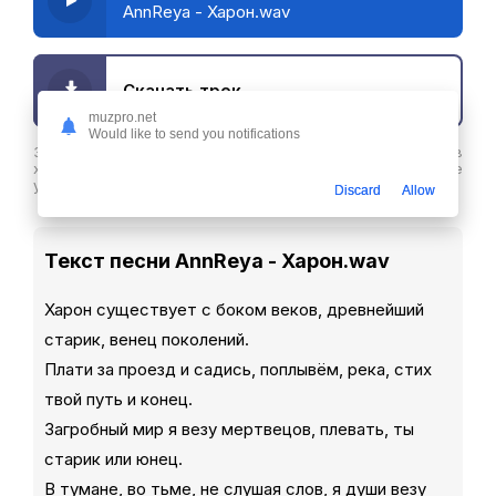
AnnReya - Харон.wav
Скачать трек
muzpro.net
Would like to send you notifications
Здесь вы можете скачать песню AnnReya - Харон.wav в
хорошем качестве или слушайте ее бесплатнов любое
удобное время
Discard
Allow
Текст песни AnnReya - Харон.wav
Харон существует с боком веков, древнейший
старик, венец поколений.
Плати за проезд и садись, поплывём, река, стих
твой путь и конец.
Загробный мир я везу мертвецов, плевать, ты
старик или юнец.
В тумане, во тьме, не слушая слов, я души везу