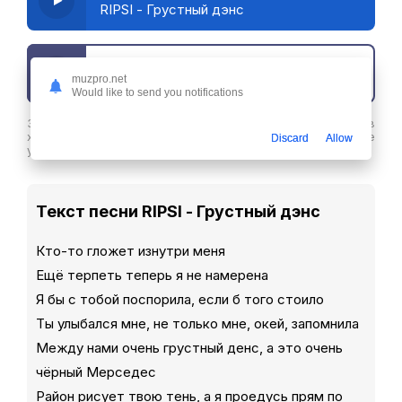
RIPSI - Грустный дэнс
Скачать трек
muzpro.net
Would like to send you notifications
Здесь вы можете скачать песню RIPSI - Грустный дэнс в
хорошем качестве или слушайте ее бесплатнов любое
Discard
Allow
удобное время
Текст песни RIPSI - Грустный дэнс
Кто-то гложет изнутри меня
Ещё терпеть теперь я не намерена
Я бы с тобой поспорила, если б того стоило
Ты улыбался мне, не только мне, окей, запомнила
Между нами очень грустный денс, а это очень
чёрный Мерседес
Район рисует твою тень, а я проедусь прям по