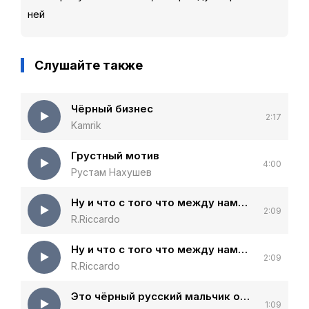
ней
Слушайте также
Чёрный бизнес
2:17
Kamrik
Грустный мотив
4:00
Рустам Нахушев
Ну и что с того что между нами города (Barabanov Remix)
2:09
R.Riccardo
Ну и что с того что между нами города (Remix)
2:09
R.Riccardo
Это чёрный русский мальчик очень сильно постарался
1:09