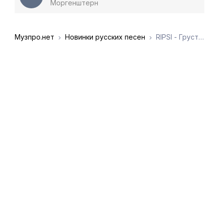
Моргенштерн
Музпро.нет
Новинки русских песен
RIPSI - Грустный дэнс