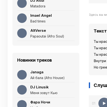
DJ Asul
Matadora
Здесь вы м
Imael Angel
Bad times
AltVerse
Текст
Papaoutai (Afro Soul)
Ты крас
Ты кра
Ты крас
Новинки треков
Внутри
Но грее
Janaga
Ай бала (Afro House)
Слуш
DJ Linusik
Меня зовут Кью
Фара Ночи
01