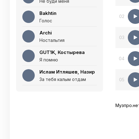
Не буди меня
Bakhtin
02
Голос
Archi
03
Ностальгия
GUT1K, Костырева
04
Я помню
Ислам Итляшев, Назир
За тебя калым отдам
05
Музпро.не