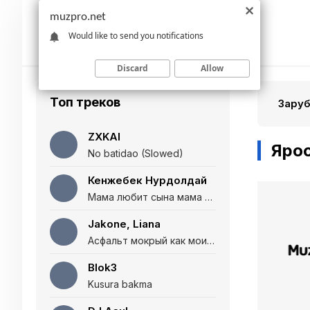
muzpro.net
Would like to send you notifications
Discard
Allow
Топ треков
Зару
ZXKAI
Ярос
No batidao (Slowed)
Кенжебек Нурдолдай
Мама любит сына мама любит дочь (Полная версия)
Jakone, Liana
Асфальт мокрый как мои глаза и я нарезаю
Blok3
Kusura bakma