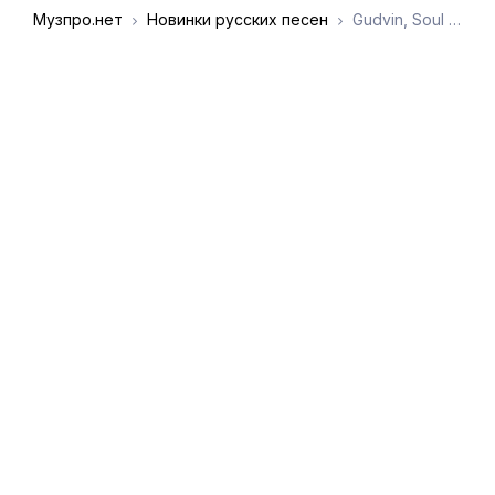
Музпро.нет
Новинки русских песен
Gudvin, Soul 8 - Ты свободный
DMCA
Обратная связь
Обращение к
пользователям
admin@muzpro.net