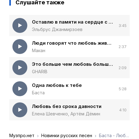
Слушайте также
Оставлю в памяти на сердце с ранами
3:45
Эльбрус Джанмирзоев
Люди говорят что любовь живёт вечность
2:37
Макан
Это больше чем любовь больше чем мелодия
2:09
GHARIB
Одна любовь к тебе
5:28
Баста
Любовь без срока давности
4:10
Елена Шевченко, Артём Дёмин
Музпро.нет
Новинки русских песен
Баста - Любовь без памяти