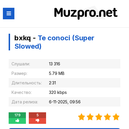
bxkq -
Te conoci (Super
Slowed)
Слушали:
13 316
Размер:
5.79 MB
Длительность:
2:31
Качество:
320 kbps
Дата релиза:
6-11-2025, 09:56
179
5