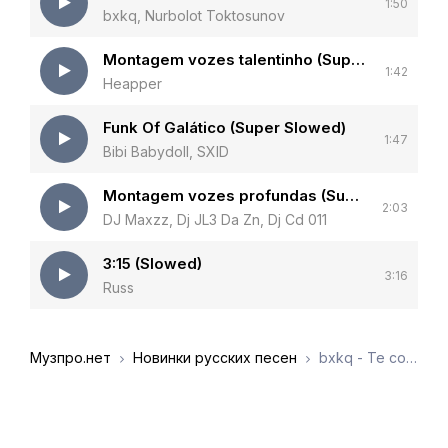
1:50
bxkq, Nurbolot Toktosunov
Montagem vozes talentinho (Super Slowed)
1:42
Heapper
Funk Of Galático (Super Slowed)
1:47
Bibi Babydoll, SXID
Montagem vozes profundas (Super Slowed)
2:03
DJ Maxzz, Dj JL3 Da Zn, Dj Cd 011
3:15 (Slowed)
3:16
Russ
Музпро.нет
Новинки русских песен
bxkq - Te conoci (Super Slowed)