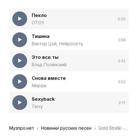
Пекло
3:30
OTOY
Тишина
2:58
Виктор Цой, Нейросеть
Это все ты
2:42
Влад Полянский
Снова вместе
5:52
Мираж
Sexyback
2:17
Terry
Музпро.нет
Новинки русских песен
Gold Strelki - Пекло