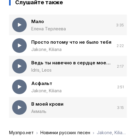
Слушайте также
Мало
3:35
Елена Терлеева
Просто потому что не было тебя
2:22
Jakone, Kiliana
Ведь ты навечно в сердце моем в моей крови
2:17
Idris, Leos
Асфальт
2:51
Jakone, Kiliana
В моей крови
3:15
Акмаль
Музпро.нет
Новинки русских песен
Jakone, Kiliana - Жиганская