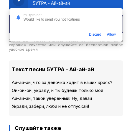
5УТРА - Ай-ай-ай
muzpro.net
Would like to send you notifications
Скачать трек
Discard
Allow
Здесь вы можете скачать песню 5УТРА - Ай-ай-ай в
хорошем качестве или слушайте ее бесплатнов любое
удобное время
Текст песни 5УТРА - Ай-ай-ай
Ай-ай-ай, что за девочка ходит в наших краях?
Ой-ой-ой, украду, и ты будешь только моя
Ай-ай-ай, такой уверенный! Ну, давай
Укради, забери, люби и не отпускай!
Слушайте также