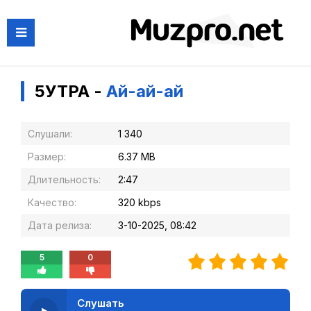
5УТРА -
Ай-ай-ай
Слушали:
1 340
Размер:
6.37 MB
Длительность:
2:47
Качество:
320 kbps
Дата релиза:
3-10-2025, 08:42
5
0
Слушать