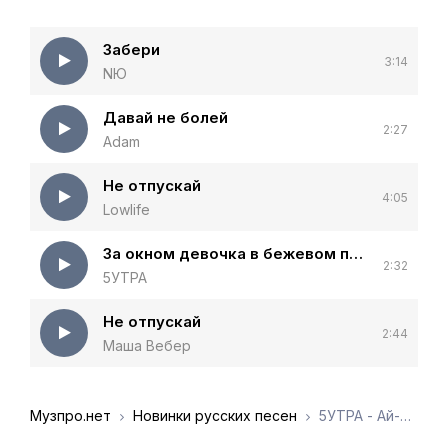
Забери
3:14
NЮ
Давай не болей
2:27
Adam
Не отпускай
4:05
Lowlife
За окном девочка в бежевом платьице
2:32
5УТРА
Не отпускай
2:44
Маша Вебер
Музпро.нет
Новинки русских песен
5УТРА - Ай-ай-ай