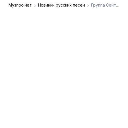
Музпро.нет
Новинки русских песен
Группа Сентябрь - Дорога к тебе
DMCA
Обратная связь
Обращение к
пользователям
admin@muzpro.net