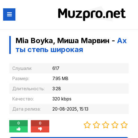
Mia Boyka, Миша Марвин -
Ах
ты степь широкая
Слушали:
617
Размер:
7.95 MB
Длительность:
3:28
Качество:
320 kbps
Дата релиза:
20-08-2025, 15:13
0
0