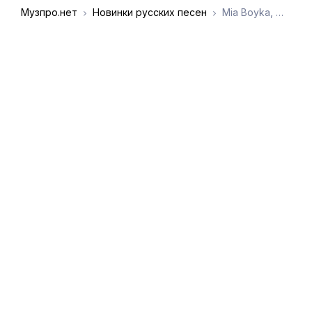
Музпро.нет
Новинки русских песен
Mia Boyka, Миша Марвин - Ах ты степь широкая
DMCA
Обратная связь
Обращение к
пользователям
admin@muzpro.net