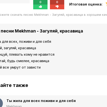
0
0
Итоговая оценка:
ожете скачать песню Mekhman - Загуляй, красавица в хорошем ка
 песни Mekhman - Загуляй, красавица
 для всех, поживи и для себя
й, загуляй, красавица
нцуй, плевать кому не нравится
ай, будь смелее, красавица
й все умрут от зависти
айте также
Ты жила для всех поживи и для себя
Mekhman