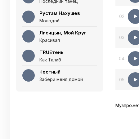
Последний танец
Рустам Нахушев
02
Молодой
Лисицын, Мой Круг
03
Красивая
TRUEтень
04
Как Талиб
Честный
Забери меня домой
05
Музпро.не