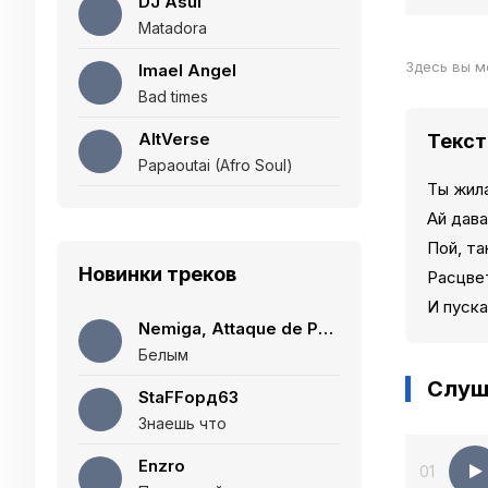
DJ Asul
Matadora
Здесь вы м
Imael Angel
Bad times
AltVerse
Текст
Papaoutai (Afro Soul)
Ты жила
Ай дава
Пой, та
Новинки треков
Расцвет
И пуска
Nemiga, Attaque de Panique
Белым
Слуш
StaFFорд63
Знаешь что
Enzro
01