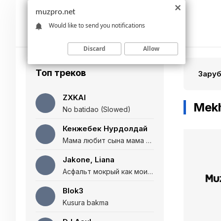
muzpro.net
Would like to send you notifications
Discard
Allow
Топ треков
Зару
ZXKAI
Mek
No batidao (Slowed)
Кенжебек Нурдолдай
Мама любит сына мама любит дочь (Полная версия)
Jakone, Liana
Асфальт мокрый как мои глаза и я нарезаю
Blok3
Kusura bakma