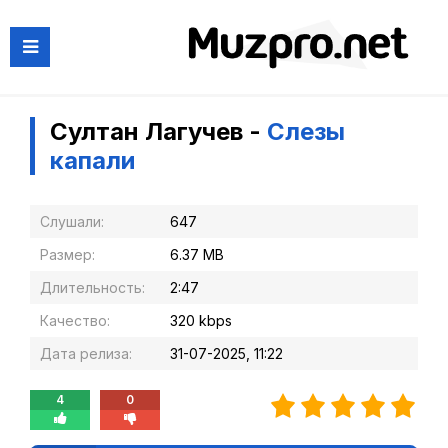
Султан Лагучев -
Слезы
капали
Слушали:
647
Размер:
6.37 MB
Длительность:
2:47
Качество:
320 kbps
Дата релиза:
31-07-2025, 11:22
4
0