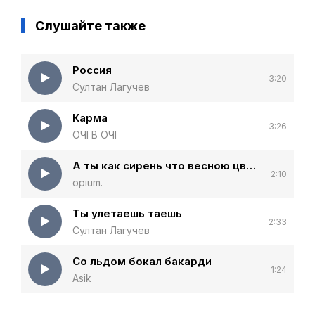
Слушайте также
Россия
3:20
Султан Лагучев
Карма
3:26
ОЧІ В ОЧІ
А ты как сирень что весною цветет
2:10
opium.
Ты улетаешь таешь
2:33
Султан Лагучев
Со льдом бокал бакарди
1:24
Asik