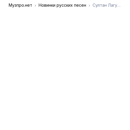
Музпро.нет
Новинки русских песен
Султан Лагучев - Слезы капали
DMCA
Обратная связь
Обращение к
пользователям
admin@muzpro.net